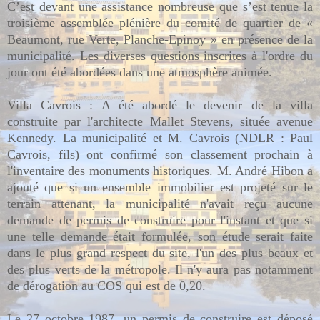
C’est devant une assistance nombreuse que s’est tenue la
troisième assemblée plénière du comité de quartier de «
Beaumont, rue Verte, Planche-Epinoy » en présence de la
municipalité. Les diverses questions inscrites à l'ordre du
jour ont été abordées dans une atmosphère animée.
Villa Cavrois : A été abordé le devenir de la villa
construite par l'architecte Mallet Stevens, située avenue
Kennedy. La municipalité et M. Cavrois (NDLR : Paul
Cavrois, fils) ont confirmé son classement prochain à
l'inventaire des monuments historiques. M. André Hibon a
ajouté que si un ensemble immobilier est projeté sur le
terrain attenant, la municipalité n'avait reçu aucune
demande de permis de construire pour l'instant et que si
une telle demande était formulée, son étude serait faite
dans le plus grand respect du site, l'un des plus beaux et
des plus verts de la métropole. Il n'y aura pas notamment
de dérogation au COS qui est de 0,20.
Le 27 octobre 1987, un permis de construire est déposé