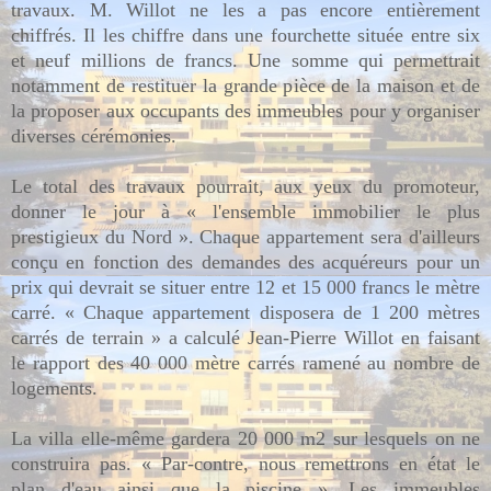
travaux. M. Willot ne les a pas encore entièrement
chiffrés. Il les chiffre dans une fourchette située entre six
et neuf millions de francs. Une somme qui permettrait
notamment de restituer la grande pièce de la maison et de
la proposer aux occupants des immeubles pour y organiser
diverses cérémonies.
Le total des travaux pourrait, aux yeux du promoteur,
donner le jour à « l'ensemble immobilier le plus
prestigieux du Nord ». Chaque appartement sera d'ailleurs
conçu en fonction des demandes des acquéreurs pour un
prix qui devrait se situer entre 12 et 15 000 francs le mètre
carré. « Chaque appartement disposera de 1 200 mètres
carrés de terrain » a calculé Jean-Pierre Willot en faisant
le rapport des 40 000 mètre carrés ramené au nombre de
logements.
La villa elle-même gardera 20 000 m2 sur lesquels on ne
construira pas. « Par-contre, nous remettrons en état le
plan d'eau ainsi que la piscine ». Les immeubles