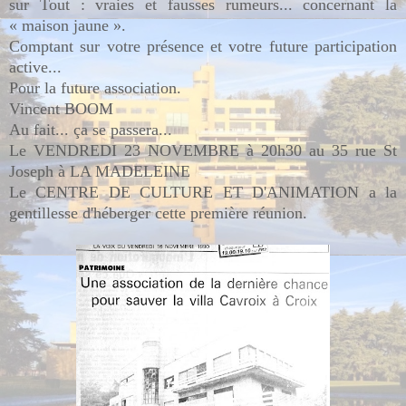
sur Tout : vraies et fausses rumeurs... concernant la
« maison jaune ».
Comptant sur votre présence et votre future participation
active...
Pour la future association.
Vincent BOOM
Au fait... ça se passera...
Le VENDREDI 23 NOVEMBRE à 20h30 au 35 rue St
Joseph à LA MADELEINE
Le CENTRE DE CULTURE ET D'ANIMATION a la
gentillesse d'héberger cette première réunion.