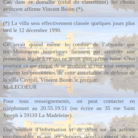
Car, dans ce domaine (celui du classement) les choses
avancent affirme Vincent Boom (*).
(*) La villa sera effectivement classée quelques jours plus
tard le 12 décembre 1990.
Ce serait quand même le comble de l’absurde que
les
Monuments historiques finissent par accorder une
protection légale à ce qui ne serait plus qu'une ruine.
C'est
pourtant ce qui risque de se produire si rien n'est entrepris
pensent les promoteurs de cette association de défense de
la villa Cavrois, Vincent Boom le premier.
M. LECOEUR
Pour tous renseignements, on peut contacter en
téléphonant au 20.55.19.51 (ou écrire au 35 rue Saint
Joseph à 59110 La Madeleine).
Une réunion d’information et de débat sur les actions
envisageables et sur les derniers développement de ce