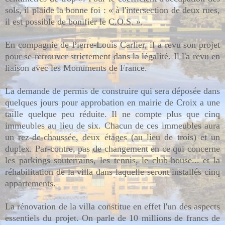
sols, il plaide la bonne foi : « à l'intersection de deux rues,
il est possible de bonifier le C.O.S. ».
En compagnie de Pierre-Louis Carlier, il a revu son projet
pour se retrouver strictement dans la légalité. Il l'a revu en
liaison avec les Monuments de France.
La demande de permis de construire qui sera déposée dans
quelques jours pour approbation en mairie de Croix a une
taille quelque peu réduite. Il ne compte plus que cinq
immeubles au lieu de six. Chacun de ces immeubles aura
un rez-de-chaussée, deux étages (au lieu de trois) et un
duplex. Par-contre, pas de changement en ce qui concerne
les parkings souterrains, les tennis, le club-house... et la
réhabilitation de la villa dans laquelle seront installés cinq
appartements.
La rénovation de la villa constitue en effet l'un des aspects
essentiels du projet. On parle de 10 millions de francs de