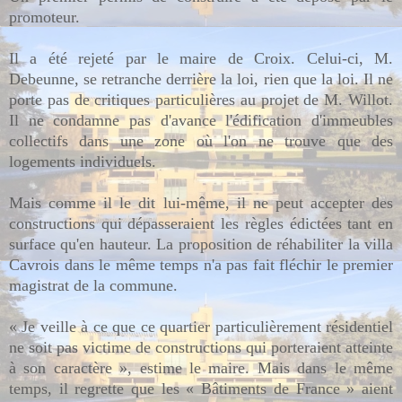
promoteur.
Il a été rejeté par le maire de Croix. Celui-ci, M.
Debeunne, se retranche derrière la loi, rien que la loi. Il ne
porte pas de critiques particulières au projet de M. Willot.
Il ne condamne pas d'avance l'édification d'immeubles
collectifs dans une zone où l'on ne trouve que des
logements individuels.
Mais comme il le dit lui-même, il ne peut accepter des
constructions qui dépasseraient les règles édictées tant en
surface qu'en hauteur. La proposition de réhabiliter la villa
Cavrois dans le même temps n'a pas fait fléchir le premier
magistrat de la commune.
« Je veille à ce que ce quartier particulièrement résidentiel
ne soit pas victime de constructions qui porteraient atteinte
à son caractère », estime le maire. Mais dans le même
temps, il regrette que les « Bâtiments de France » aient