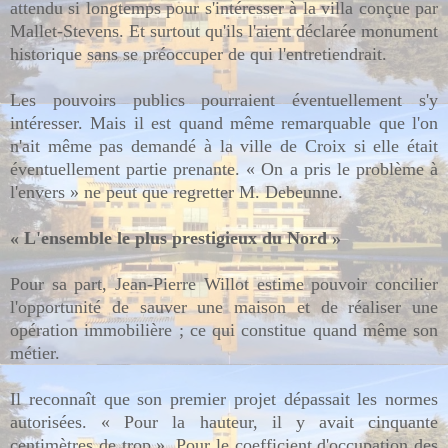
attendu si longtemps pour s'intéresser à la villa conçue par
Mallet-Stevens. Et surtout qu'ils l'aient déclarée monument
historique sans se préoccuper de qui l'entretiendrait.
Les pouvoirs publics pourraient éventuellement s'y
intéresser. Mais il est quand même remarquable que l'on
n'ait même pas demandé à la ville de Croix si elle était
éventuellement partie prenante. « On a pris le problème à
l'envers » ne peut que regretter M. Debeunne.
« L'ensemble le plus prestigieux du Nord »
Pour sa part, Jean-Pierre Willot estime pouvoir concilier
l'opportunité de sauver une maison et de réaliser une
opération immobilière ; ce qui constitue quand même son
métier.
Il reconnaît que son premier projet dépassait les normes
autorisées. « Pour la hauteur, il y avait cinquante
centimètres de trop ». Pour le coefficient d'occupation des