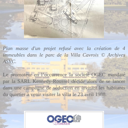
Plan masse d'un projet refusé avec la création de 4
immeubles dans le parc de la Villa Cavrois © Archives
ASVC.
Le promoteur en l’occurrence la société OGEC mandaté
par la SARL Kennedy-Roussel décide alors de se lancer
dans une campagne de séduction en invitant
les habitants
du quartier
à venir visiter la villa le 23 avril 1988.