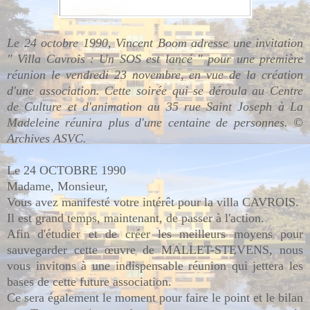
Le 24 octobre 1990, Vincent Boom adresse une invitation
" Villa Cavrois : Un SOS est lancé " pour une première
réunion le vendredi 23 novembre, en vue de la création
d'une association. Cette soirée qui se déroula au Centre
de Culture et d'animation au 35 rue Saint Joseph à La
Madeleine réunira plus d'une centaine de personnes. ©
Archives ASVC.
Le 24 OCTOBRE 1990
Madame, Monsieur,
Vous avez manifesté votre intérêt pour la villa CAVROIS.
Il est grand temps, maintenant, de passer à l'action.
Afin d'étudier et de créer les meilleurs moyens pour
sauvegarder cette œuvre de MALLET-STEVENS, nous
vous invitons à une indispensable réunion qui jettera les
bases de cette future association.
Ce sera également le moment pour faire le point et le bilan