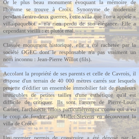
Or le plus beau monument évoquant la mémoire de
l'homme se trouve à Croix. Synonyme de modernité
pendant l'entre-deux guerres, cette villa que l'on a appelé «
villa-paquebot » n'a rien perdu de son élégance. Elle a
cependant vieilli : et plutôt mal.
Classée monument historique, elle a été rachetée par la
société OGEC dont le responsable n'a pas vraiment un
nom inconnu : Jean-Pierre Willot (fils).
Accolant la propriété de ses parents et celle de Cavrois, il
dispose d'un terrain de 40 000 mètres carrés sur lesquels
projette d'édifier un ensemble immobilier fait de plusieurs
immeubles de petites tailles d'une esthétique qu'il est
difficile de critiquer. Ils sont l'œuvre de Pierre-Louis
Carlier, l'architecte lillois particulièrement connu qui a eu
le coup de foudre pour Mallet-Stevens en découvrant la
villa de Croix.
Un premier permis de construire a été déposé par le