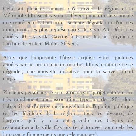
Cela fait plusieurs années qu'à travers la région et la
Métropole lilloise des voix s'élèvent pour dire le scandale
que représente l'abandon et la lente dégradation d'un des
monuments les plus représentatifs du style Art Déco des
années 30 : la villa Cavrois à Croix, due au crayon de
l'architecte Robert Mallet-Stevens.
Alors que l'imposante bâtisse acquise voici quelques
années par un promoteur immobilier lillois, continue de se
dégrader, une nouvelle initiative pour la sauver prend
corps.
Plusieurs personnes se sont groupées et projettent de créer
très rapidement une association type loi de 1901 dont
l'objectif est d'alerter une nouvelle fois l'opinion publique
(et les décideurs de la région a tous les niveaux) de
l'urgence qu'il y a à entreprendre des travaux de
restauration à la villa Cavrois (et à trouver pour cela les
imposants financements que cela suppose).