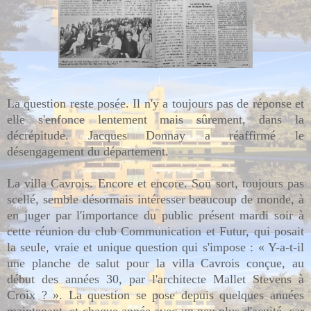
La question reste posée. Il n'y a toujours pas de réponse et
elle s'enfonce lentement mais sûrement, dans la
décrépitude. Jacques Donnay a réaffirmé le
désengagement du département.
La villa Cavrois. Encore et encore. Son sort, toujours pas
scellé, semble désormais intéresser beaucoup de monde, à
en juger par l'importance du public présent mardi soir à
cette réunion du club Communication et Futur, qui posait
la seule, vraie et unique question qui s'impose : « Y-a-t-il
une planche de salut pour la villa Cavrois conçue, au
début des années 30, par l'architecte Mallet Stevens à
Croix ? ». La question se pose depuis quelques années