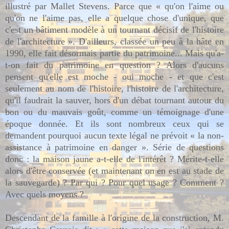
illustré par Mallet Stevens. Parce que « qu'on l'aime ou
qu'on ne l'aime pas, elle a quelque chose d'unique, que
c'est un bâtiment modèle à un tournant décisif de l'histoire
de l'architecture ». D'ailleurs, classée un peu à la hâte en
1990, elle fait désormais partie du patrimoine... Mais qu'a-
t-on fait du patrimoine en question ? Alors d'aucuns
pensent qu'elle est moche - oui moche - et que c'est
seulement au nom de l'histoire, l'histoire de l'architecture,
qu'il faudrait la sauver, hors d'un débat tournant autour du
bon ou du mauvais goût, comme un témoignage d'une
époque donnée. Et ils sont nombreux ceux qui se
demandent pourquoi aucun texte légal ne prévoit « la non-
assistance à patrimoine en danger ». Série de questions
donc : la maison jaune a-t-elle de l'intérêt ? Mérite-t-elle
alors d'être conservée (et maintenant on en est au stade de
la sauvegarde) ? Par qui ? Pour quel usage ? Comment ?
Avec quels moyens ?
Descendant de la famille à l'origine de la construction, M.