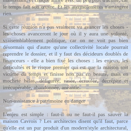
maintenant, et chaque année avec un peu plus d'acuité, car
le temps fait son œuvre. Et les atermoiements n'arrangent
rien.
Si cette réunion n'a pas vraiment vu avancer les choses -
les choses avanceront le jour où il y aura une volonté,
vraisemblablement politique, car on ne voit pas bien
désormais qui d'autre qu'une collectivité locale pourrait
reprendre le dossier, et il y faut des décideurs doublés de
financeurs - elle a bien fixé les choses : les enjeux, les
difficultés et le risque premier qui est que la maison soit
victime du temps et finisse non pas en beauté, mais en
mocheté hélas, défigurée, rasée, écroulée, décrépite et
irrécupérable, abandonnée, anéantie.
Non-assistance à patrimoine en danger
L'enjeu est simple : faut-il ou ne faut-il pas sauver la
maison Cavrois ? Les architectes disent qu'il faut, parce
qu'elle est un pur produit d'un modern'style architectural,