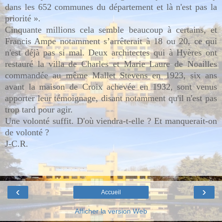
dans les 652 communes du département et là n'est pas la
priorité ».
Cinquante millions cela semble beaucoup à certains, et
Francis Ampe notamment s’arrêterait à 18 ou 20, ce qui
n'est déjà pas si mal. Deux architectes qui à Hyères ont
restauré la villa de Charles et Marie Laure de Noailles
commandée au même Mallet Stevens en 1923, six ans
avant la maison de Croix achevée en 1932, sont venus
apporter leur témoignage, disant notamment qu'il n'est pas
trop tard pour agir.
Une volonté suffit. D'où viendra-t-elle ? Et manquerait-on
de volonté ?
J-C.R.
‹
›
Accueil
Afficher la version Web