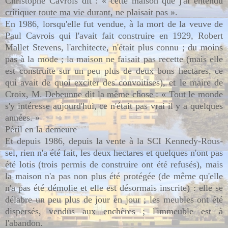
Christophe Cavrois dit : « cette maison que j'ai entendu
critiquer toute ma vie durant, ne plaisait pas ».
En 1986, lorsqu'elle fut vendue, à la mort de la veuve de
Paul Cavrois qui l'avait fait construire en 1929, Robert
Mallet Stevens, l'architecte, n'était plus connu ; du moins
pas à la mode ; la maison ne faisait pas recette (mais elle
est construite sur un peu plus de deux bons hectares, ce
qui avait de quoi exciter des convoitises), et le maire de
Croix, M. Debeunne dit la même chose : « Tout le monde
s'y intéresse aujourd'hui, ce n'était pas vrai il y a quelques
années. »
Péril en la demeure
Et depuis 1986, depuis la vente à la SCI Kennedy-Rous-
sel, rien n'a été fait, les deux hectares et quelques n'ont pas
été lotis (trois permis de construire ont été refusés), mais
la maison n'a pas non plus été protégée (de même qu'elle
n'a pas été démolie et elle est désormais inscrite) : elle se
délabre un peu plus de jour en jour ; les meubles ont été
dispersés, vendus aux enchères ; l'immeuble est à
l'abandon.