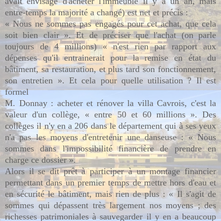
avait envisagé d'acheter l'immeuble il y a un an, mais
entre-temps la majorité a changé) est net et précis :
« Nous ne sommes pas engagés pour cet achat, que cela
soit bien clair ». Et de préciser que l'achat (on parle
toujours de 4 millions) « n'est rien par rapport aux
dépenses qu'il entrainerait pour la remise en état du
bâtiment, sa restauration, et plus tard son fonctionnement,
son entretien ». Et cela pour quelle utilisation ? Il est
formel
M. Donnay : acheter et rénover la villa Cavrois, c'est la
valeur d'un collège, « entre 50 et 60 millions ». Des
collèges il n'y en a 206 dans le département qui à ses yeux
n'a pas les moyens d'entretenir une danseuse : « Nous
sommes dans l'impossibilité financière de prendre en
charge ce dossier ».
Alors il se dit prêt à participer à un montage financier
permettant dans un premier temps de mettre hors d'eau et
en sécurité le bâtiment, mais rien de plus : « Il s'agit de
sommes qui dépassent très largement nos moyens ; des
richesses patrimoniales à sauvegarder il y en a beaucoup