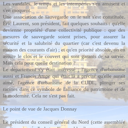
Les vandales, le temps et les intempéries s'en amusent et
s'en moquent.
Une association de sauvegarde on le sait s'est constituée.
Éric Laurent, son président, fait quelques souhaits : qu'elle
devienne propriété d'une collectivité publique : que des
mesures de sauvegarde soient prises, pour assurer la
sécurité et la salubrité du quartier (car c'est devenu la
maison des courants d'air) ; et qu'en priorité absolue, on en
assure le clos et le couvert qui sont garants de sa survie.
Mais cela pour quelle destination ?
Le département s'y était intéressé ; l'agence d'urbanisme
aussi et Francis Ampe qui était là a précisé qu'elle aurait
aimé, l'agence d'urbanisme de la CUDL, plonger ses
racines dans ce symbole de l'alliance du patrimoine et de
la modernité. Cela ne s'est pas fait.
Le point de vue de Jacques Donnay
Le président du conseil général du Nord (cette assemblée