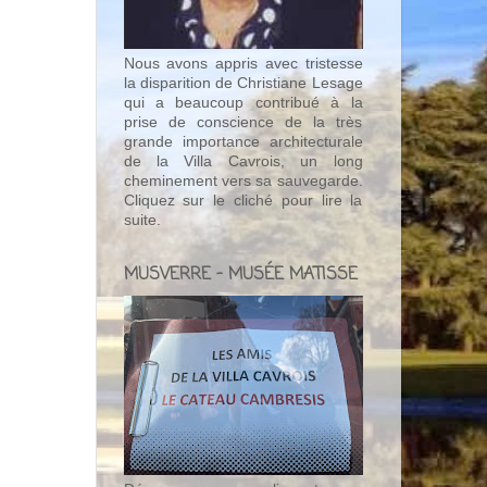
Nous avons appris avec tristesse
la disparition de Christiane Lesage
qui a beaucoup contribué à la
prise de conscience de la très
grande importance architecturale
de la Villa Cavrois, un long
cheminement vers sa sauvegarde.
Cliquez sur le cliché pour lire la
suite.
MUSVERRE - MUSÉE MATISSE