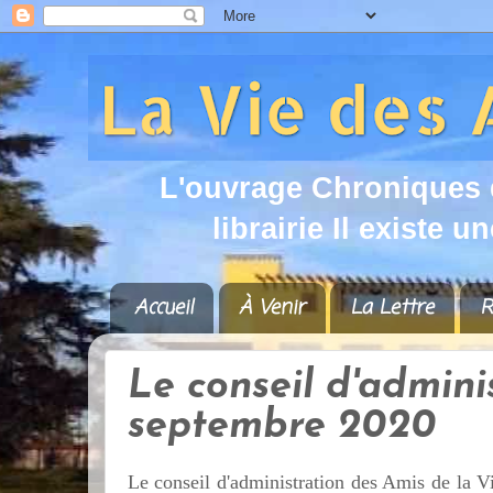
L
'
o
u
v
r
a
g
e
C
h
r
o
n
i
q
u
e
s
l
i
b
r
a
i
r
i
e
I
l
e
x
i
s
t
e
u
n
Accueil
À Venir
La Lettre
R
Le conseil d'admini
septembre 2020
Le conseil d'administration des Amis de la V