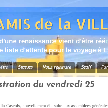
d
'
u
n
e
r
e
n
a
i
s
s
a
n
c
e
v
i
e
n
t
d
'
ê
t
r
e
r
é
é
e
l
i
s
t
e
d
'
a
t
t
e
n
t
e
p
o
u
r
l
e
v
o
y
a
g
e
à
L
étro
Statuts
Nous rejoindre
Staff
Par
stration du vendredi 25
illa Cavrois, nouvellement élu suite aux assemblées générale