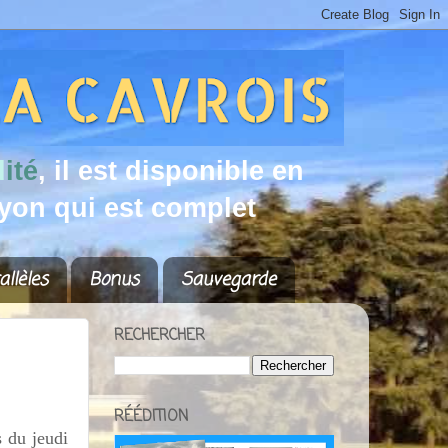
d
i
t
é
,
i
l
e
s
t
d
i
s
p
o
n
i
b
l
e
e
n
y
o
n
q
u
i
e
s
t
c
o
m
p
l
e
t
allèles
Bonus
Sauvegarde
RECHERCHER
RÉÉDITION
s du jeudi