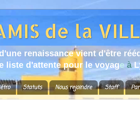
d
'
u
n
e
r
e
n
a
i
s
s
a
n
c
e
v
i
e
n
t
d
'
ê
t
r
e
r
é
é
e
l
i
s
t
e
d
'
a
t
t
e
n
t
e
p
o
u
r
l
e
v
o
y
a
g
e
à
L
étro
Statuts
Nous rejoindre
Staff
Par