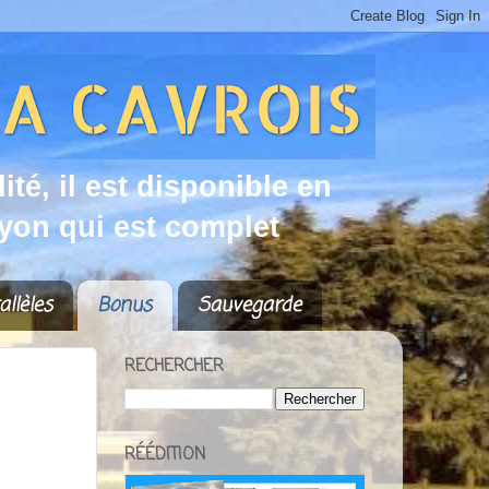
d
i
t
é
,
i
l
e
s
t
d
i
s
p
o
n
i
b
l
e
e
n
y
o
n
q
u
i
e
s
t
c
o
m
p
l
e
t
allèles
Bonus
Sauvegarde
RECHERCHER
RÉÉDITION