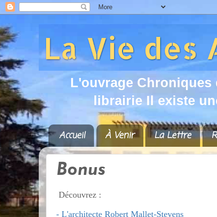
L
'
o
u
v
r
a
g
e
C
h
r
o
n
i
q
u
e
s
l
i
b
r
a
i
r
i
e
I
l
e
x
i
s
t
e
u
n
Accueil
À Venir
La Lettre
R
Bonus
Découvrez :
- L'architecte Robert Mallet-Stevens