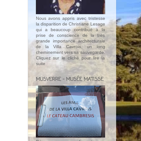
Nous avons appris avec tristesse
la disparition de Christiane Lesage
qui a beaucoup contribué à la
prise de conscience de la très
grande importance architecturale
de la Villa Cavrois, un long
cheminement vers sa sauvegarde.
Cliquez sur le cliché pour lire la
suite.
MUSVERRE - MUSÉE MATISSE