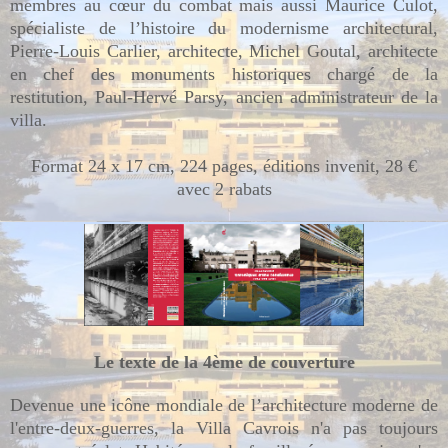
membres au cœur du combat mais aussi Maurice Culot,
spécialiste de l’histoire du modernisme architectural,
Pierre-Louis Carlier, architecte, Michel Goutal, architecte
en chef des monuments historiques chargé de la
restitution, Paul-Hervé Parsy, ancien administrateur de la
villa.
Format 24 x 17 cm, 224 pages, éditions invenit, 28 €
avec 2 rabats
Le texte de la 4ème de couverture
Devenue une icône mondiale de l’architecture moderne de
l'entre-deux-guerres, la Villa Cavrois n'a pas toujours