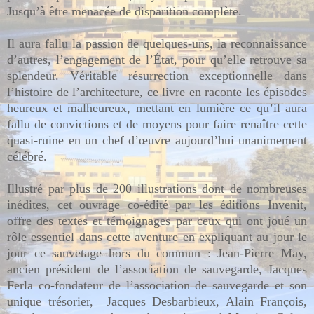
Jusqu’à être menacée de disparition complète.
Il aura fallu la passion de quelques-uns, la reconnaissance
d’autres, l’engagement de l’État, pour qu’elle retrouve sa
splendeur. Véritable résurrection exceptionnelle dans
l’histoire de l’architecture, ce livre en raconte les épisodes
heureux et malheureux, mettant en lumière ce qu’il aura
fallu de convictions et de moyens pour faire renaître cette
quasi-ruine en un chef d’œuvre aujourd’hui unanimement
célébré.
Illustré par plus de 200 illustrations dont de nombreuses
inédites, cet ouvrage co-édité par les éditions Invenit,
offre des textes et témoignages par ceux qui ont joué un
rôle essentiel dans cette aventure en expliquant au jour le
jour ce sauvetage hors du commun : Jean-Pierre May,
ancien président de l’association de sauvegarde, Jacques
Ferla co-fondateur de l’association de sauvegarde et son
unique trésorier, Jacques Desbarbieux, Alain François,