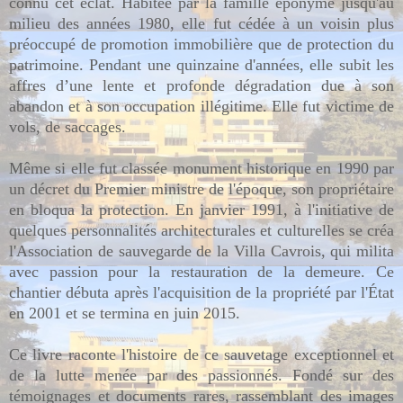
connu cet éclat. Habitée par la famille éponyme jusqu'au
milieu des
années 1980, elle fut cédée à un voisin plus
préoccupé de promotion immobilière que de protection du
patrimoine. Pendant une quinzaine d'années, elle subit les
affres d’une lente et profonde dégradation due à son
abandon et à son occupation illégitime. Elle fut victime de
vols, de saccages.
Même si elle fut classée monument historique en 1990 par
un décret du Premier ministre de l'époque, son propriétaire
en bloqua la protection. En janvier 1991, à l'initiative de
quelques personnalités architecturales et culturelles se créa
l'Association de sauvegarde de la Villa Cavrois, qui milita
avec passion pour la restauration de la demeure. Ce
chantier débuta après l'acquisition de la propriété par l'État
en 2001 et se termina en juin 2015.
Ce livre raconte l'histoire de ce sauvetage exceptionnel et
de la lutte menée par des passionnés. Fondé sur des
témoignages et documents rares, rassemblant des images