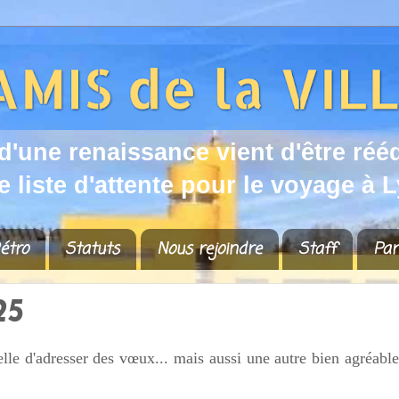
d
'
u
n
e
r
e
n
a
i
s
s
a
n
c
e
v
i
e
n
t
d
'
ê
t
r
e
r
é
é
e
l
i
s
t
e
d
'
a
t
t
e
n
t
e
p
o
u
r
l
e
v
o
y
a
g
e
à
L
étro
Statuts
Nous rejoindre
Staff
Par
25
elle d'adresser des vœux... mais aussi une autre bien agréable