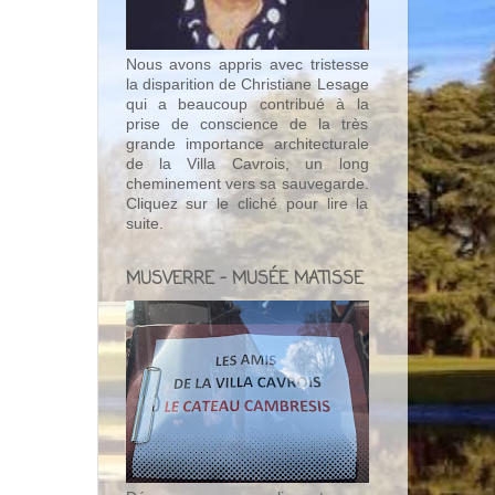
Nous avons appris avec tristesse
la disparition de Christiane Lesage
qui a beaucoup contribué à la
prise de conscience de la très
grande importance architecturale
de la Villa Cavrois, un long
cheminement vers sa sauvegarde.
Cliquez sur le cliché pour lire la
suite.
MUSVERRE - MUSÉE MATISSE