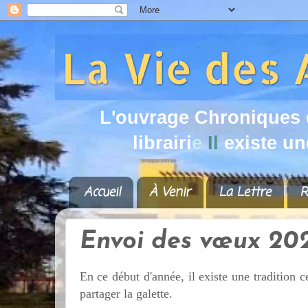
L
'
o
u
v
r
a
g
e
C
h
r
o
n
i
q
u
e
s
l
i
b
r
a
i
r
i
e
I
l
e
x
i
s
t
e
u
n
Accueil
À Venir
La Lettre
R
Envoi des vœux 20
En ce début d'année, il existe une tradition c
partager la galette.