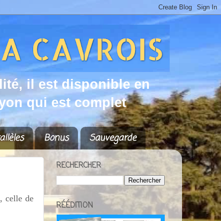
d
i
t
é
,
i
l
e
s
t
d
i
s
p
o
n
i
b
l
e
e
n
y
o
n
q
u
i
e
s
t
c
o
m
p
l
e
t
allèles
Bonus
Sauvegarde
RECHERCHER
, celle de
RÉÉDITION