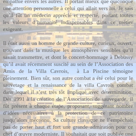
empathie envers les autres. Il portait mieux que quiconque
une attention personnelle à celui qui allait vers lui. Je sais
qu’il fût un médecin apprécié et respecté, portant toutes
les valeurs d’humanité indispensables dans ce métier
exigeant.
Il était aussi un homme de grande culture, curieux, ouvert,
trouvant dans la musique les atmosphères sensibles qu’il
savait transmettre, et dont le concert-hommage à Debussy
qu’il avait récemment suscité au sein de l’Association des
Amis de la Villa Cavrois, à La Piscine témoigne
pleinement. Bien sûr, son autre combat a été celui pour le
sauvetage et la renaissance de la villa Cavrois combat
dans lequel il s’est très tôt impliqué avec détermination.
Dès 1991 à la création de l’Association de sauvegarde, il
fût présent à chaque étape, proposant, suggérant nombre
d’idées nécessaires à la protection de ce patrimoine
jusqu’alors méconnu. Sa culture classique ne l’empêchait
pas de porter haut et fort une grande admiration pour ce
chef d’œuvre moderniste. Il souhaitait que soit publiée une