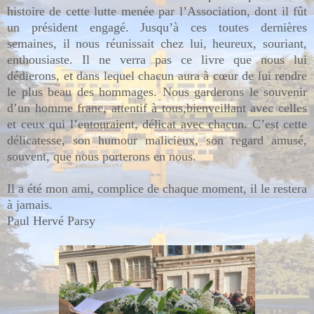
histoire de cette lutte menée par l’Association, dont il fût
un président engagé. Jusqu’à ces toutes dernières
semaines, il nous réunissait chez lui, heureux, souriant,
enthousiaste. Il ne verra pas ce livre que nous lui
dédierons, et dans lequel chacun aura à cœur de lui rendre
le plus beau des hommages. Nous garderons le souvenir
d’un homme franc, attentif à tous,bienveillant avec celles
et ceux qui l’entouraient, délicat avec chacun. C’est cette
délicatesse, son humour malicieux, son regard amusé,
souvent, que nous porterons en nous.
Il a été mon ami, complice de chaque moment, il le restera
à jamais.
Paul Hervé Parsy