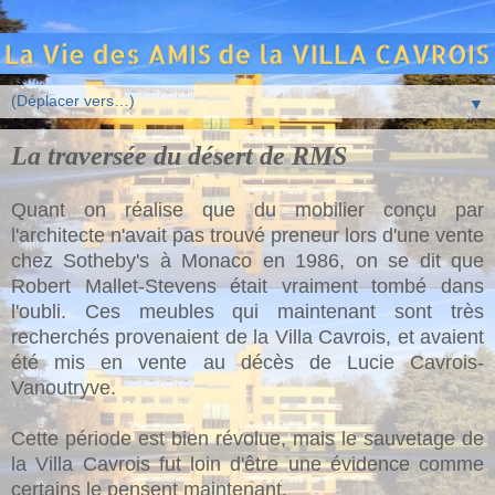
▼
La traversée du désert de RMS
Quant on réalise que du mobilier conçu par
l'architecte n'avait pas trouvé preneur lors d'une vente
chez Sotheby's à Monaco en 1986, on se dit que
Robert Mallet-Stevens était vraiment tombé dans
l'oubli. Ces meubles qui maintenant sont très
recherchés provenaient de la Villa Cavrois, et avaient
été mis en vente au décès de Lucie Cavrois-
Vanoutryve.
Cette période est bien révolue, mais le sauvetage de
la Villa Cavrois fut loin d'être une évidence comme
certains le pensent maintenant.