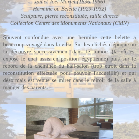
Jan et Joël Martel
(1896-1966)
Hermine ou Belette (
1929-1932)
Sculpture, pierre reconstituée, taille directe
Collection Centre des Monuments Nationaux (CMN)
Souvent confondue avec une hermine cette belette a
beaucoup voyagé dans la villa. Sur les clichés d'époque on
la découvre successivement dans le fumoir (là où est
exposé le chat assis en position égyptienne) puis sur le
rebord de la cheminée du hall-salon (trop étroit dans la
reconstitution effectuée pour pouvoir l'accueillir) et qui
désormais est venue se mirer dans le miroir de la salle à
manger des parents.