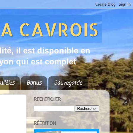
d
i
t
é
,
i
l
e
s
t
d
i
s
p
o
n
i
b
l
e
e
n
y
o
n
q
u
i
e
s
t
c
o
m
p
l
e
t
allèles
Bonus
Sauvegarde
RECHERCHER
RÉÉDITION