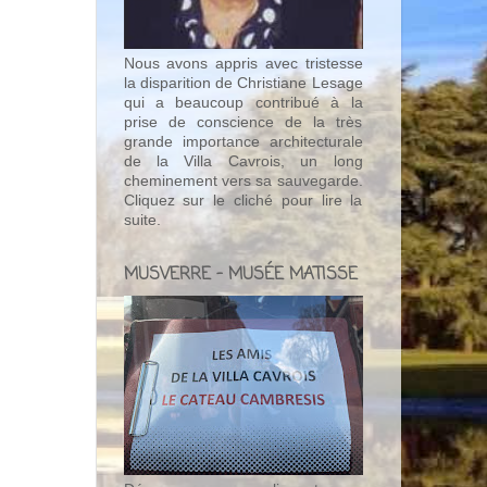
Nous avons appris avec tristesse
la disparition de Christiane Lesage
qui a beaucoup contribué à la
prise de conscience de la très
grande importance architecturale
de la Villa Cavrois, un long
cheminement vers sa sauvegarde.
Cliquez sur le cliché pour lire la
suite.
MUSVERRE - MUSÉE MATISSE