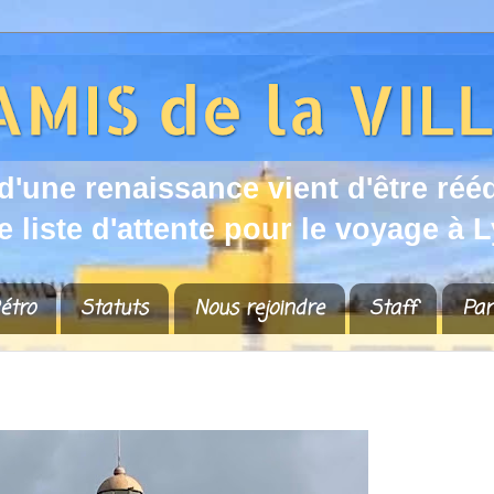
d
'
u
n
e
r
e
n
a
i
s
s
a
n
c
e
v
i
e
n
t
d
'
ê
t
r
e
r
é
é
e
l
i
s
t
e
d
'
a
t
t
e
n
t
e
p
o
u
r
l
e
v
o
y
a
g
e
à
L
étro
Statuts
Nous rejoindre
Staff
Par