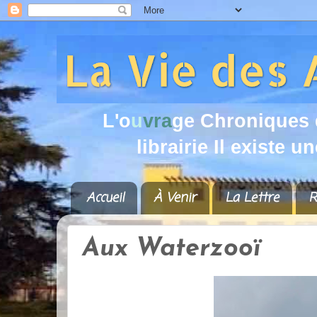
L
'
o
u
v
r
a
g
e
C
h
r
o
n
i
q
u
e
s
l
i
b
r
a
i
r
i
e
I
l
e
x
i
s
t
e
u
n
Accueil
À Venir
La Lettre
R
Aux Waterzooï