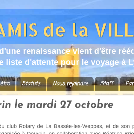
d
'
u
n
e
r
e
n
a
i
s
s
a
n
c
e
v
i
e
n
t
d
'
ê
t
r
e
r
é
é
e
l
i
s
t
e
d
'
a
t
t
e
n
t
e
p
o
u
r
l
e
v
o
y
a
g
e
à
L
étro
Statuts
Nous rejoindre
Staff
Par
in le mardi 27 octobre
e du club Rotary de La Bassée-les-Weppes, et de son p
organisée à Douvrin, en collaboration avec Béatrice Bri