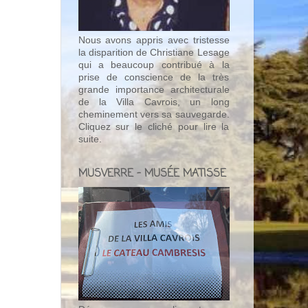
Nous avons appris avec tristesse
la disparition de Christiane Lesage
qui a beaucoup contribué à la
prise de conscience de la très
grande importance architecturale
de la Villa Cavrois, un long
cheminement vers sa sauvegarde.
Cliquez sur le cliché pour lire la
suite.
MUSVERRE - MUSÉE MATISSE