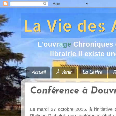
L
'
o
u
v
r
a
g
e
C
h
r
o
n
i
q
u
e
s
l
i
b
r
a
i
r
i
e
I
l
e
x
i
s
t
e
u
n
Accueil
À Venir
La Lettre
R
Conférence à Douvr
Le mardi 27 octobre 2015, à
l'initiativ
Philippe Richelet, une conférence était 