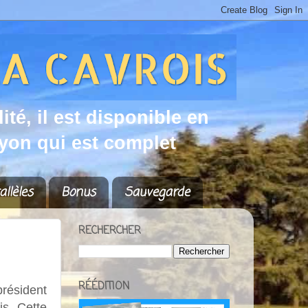
d
i
t
é
,
i
l
e
s
t
d
i
s
p
o
n
i
b
l
e
e
n
y
o
n
q
u
i
e
s
t
c
o
m
p
l
e
t
allèles
Bonus
Sauvegarde
RECHERCHER
RÉÉDITION
résident
ois.
Cette