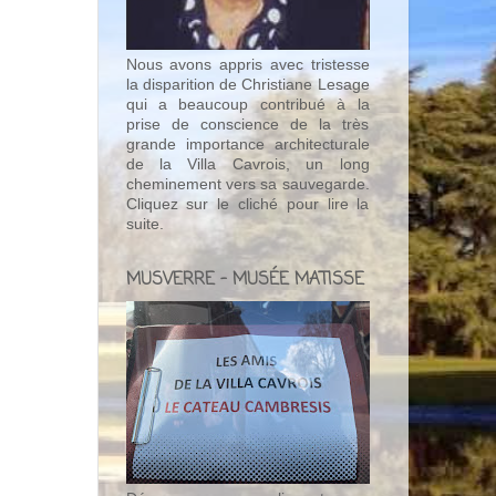
Nous avons appris avec tristesse
la disparition de Christiane Lesage
qui a beaucoup contribué à la
prise de conscience de la très
grande importance architecturale
de la Villa Cavrois, un long
cheminement vers sa sauvegarde.
Cliquez sur le cliché pour lire la
suite.
MUSVERRE - MUSÉE MATISSE