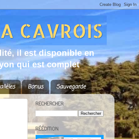
d
i
t
é
,
i
l
e
s
t
d
i
s
p
o
n
i
b
l
e
e
n
y
o
n
q
u
i
e
s
t
c
o
m
p
l
e
t
allèles
Bonus
Sauvegarde
RECHERCHER
RÉÉDITION