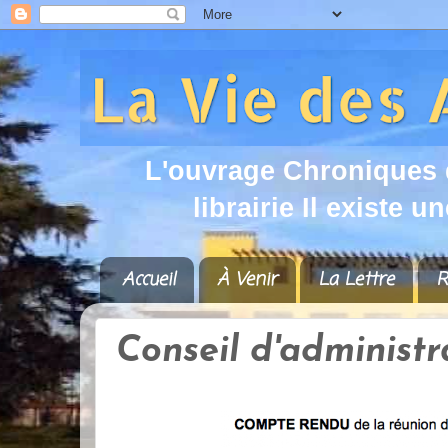
L
'
o
u
v
r
a
g
e
C
h
r
o
n
i
q
u
e
s
l
i
b
r
a
i
r
i
e
I
l
e
x
i
s
t
e
u
n
Accueil
À Venir
La Lettre
R
Conseil d'administr