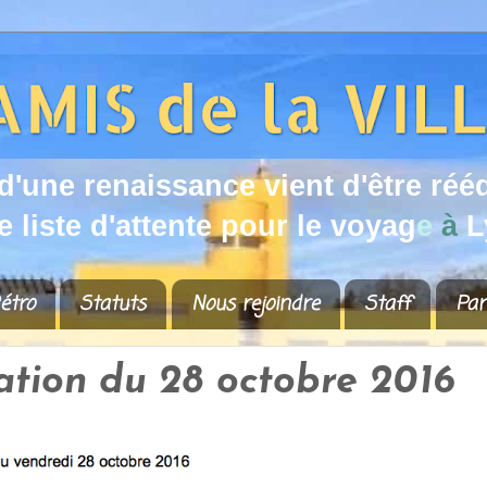
d
'
u
n
e
r
e
n
a
i
s
s
a
n
c
e
v
i
e
n
t
d
'
ê
t
r
e
r
é
é
e
l
i
s
t
e
d
'
a
t
t
e
n
t
e
p
o
u
r
l
e
v
o
y
a
g
e
à
L
étro
Statuts
Nous rejoindre
Staff
Par
ation du 28 octobre 2016