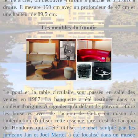
droite. Il mesure 150 cm avec un profondeur de 47 cm et
une hauteur de 89,5 cm.
Les meubles du fumoir
Le pouf et la table circulaire sont passés en salle des
ventes en 1987. La banquette a été restituée dans sa
couleur d'origine. A signaler qu'à défaut de pouvoir refaire
les boiseries avec de l'acajou de Cuba, en raison de
l'interdiction d'utiliser cette essence rare, c'est de l'acajou
du Honduras qui a été utilisé.
Le chat sculpté par les
jumeaux Jan et Joël Martel a été localisé dans un musée