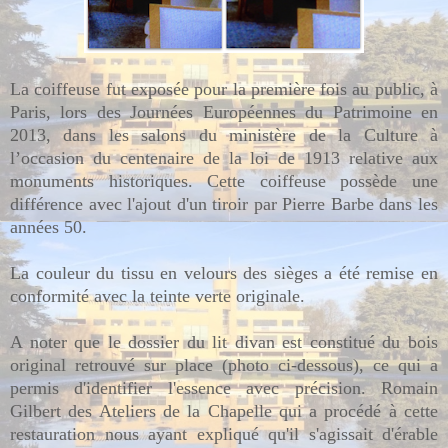
La coiffeuse fut exposée pour la première fois au public, à
Paris, lors des Journées Européennes du Patrimoine en
2013,
dans les salons du ministère de la Culture à
l’occasion du centenaire de la loi de 1913 relative aux
monuments historiques. Cette coiffeuse possède une
différence avec l'ajout d'un tiroir par Pierre Barbe dans les
années 50.
La couleur du tissu en velours des sièges a été remise en
conformité avec la teinte verte originale.
A noter que le dossier du lit divan est constitué du bois
original retrouvé sur place (photo ci-dessous), ce qui a
permis d'identifier l'essence avec précision. Romain
Gilbert des Ateliers de la Chapelle qui a procédé à cette
restauration nous ayant expliqué qu'il s'agissait d'érable