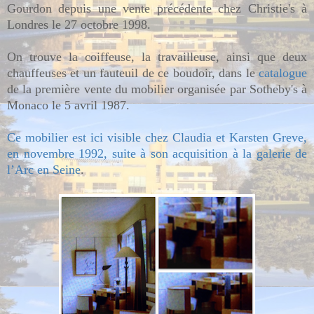
Gourdon depuis une vente précédente chez Christie's à
Londres le 27 octobre 1998.
On trouve la coiffeuse, la travailleuse, ainsi que deux
chauffeuses et un fauteuil de ce boudoir, dans le
catalogue
de la première vente du mobilier organisée par Sotheby's à
Monaco le 5 avril 1987.
Ce mobilier est ici visible chez Claudia et Karsten Greve,
en novembre 1992, suite à son acquisition à la galerie de
l’Arc en Seine
.