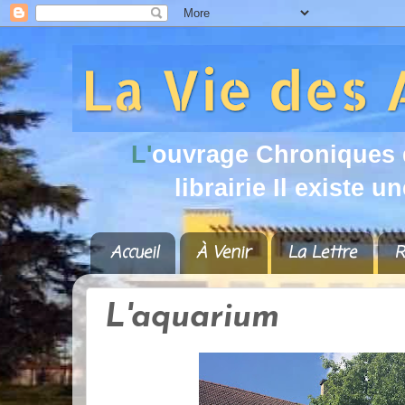
L
'
o
u
v
r
a
g
e
C
h
r
o
n
i
q
u
e
s
l
i
b
r
a
i
r
i
e
I
l
e
x
i
s
t
e
u
n
Accueil
À Venir
La Lettre
R
L'aquarium