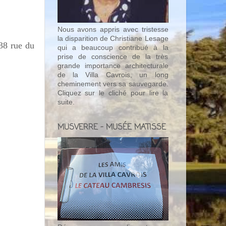
Nous avons appris avec tristesse
la disparition de Christiane Lesage
38 rue du
qui a beaucoup contribué à la
prise de conscience de la très
grande importance architecturale
de la Villa Cavrois, un long
cheminement vers sa sauvegarde.
Cliquez sur le cliché pour lire la
suite.
MUSVERRE - MUSÉE MATISSE