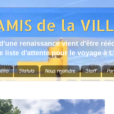
d
'
u
n
e
r
e
n
a
i
s
s
a
n
c
e
v
i
e
n
t
d
'
ê
t
r
e
r
é
é
e
l
i
s
t
e
d
'
a
t
t
e
n
t
e
p
o
u
r
l
e
v
o
y
a
g
e
à
L
étro
Statuts
Nous rejoindre
Staff
Par