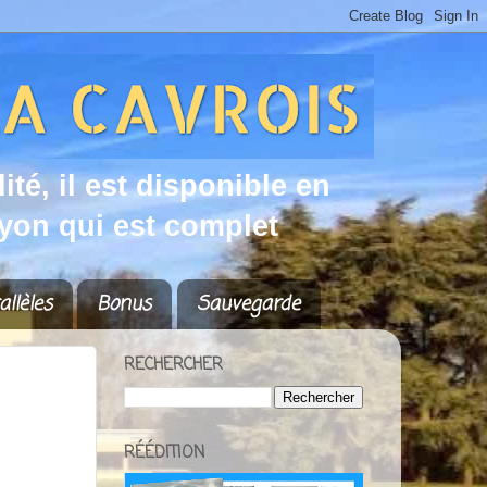
d
i
t
é
,
i
l
e
s
t
d
i
s
p
o
n
i
b
l
e
e
n
y
o
n
q
u
i
e
s
t
c
o
m
p
l
e
t
allèles
Bonus
Sauvegarde
RECHERCHER
RÉÉDITION