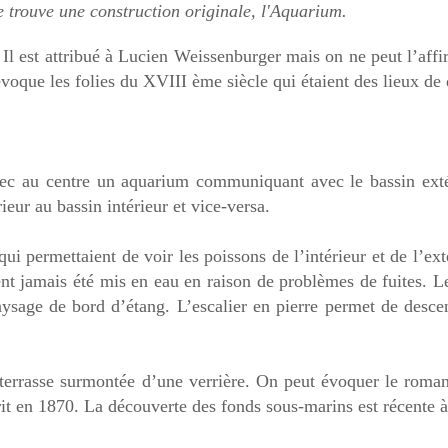
 trouve une construction originale, l'Aquarium.
Il est attribué à Lucien Weissenburger mais on ne peut l’aff
évoque les folies du XVIII ème siècle qui étaient des lieux de
ec au centre un aquarium communiquant avec le bassin exté
eur au bassin intérieur et vice-versa.
i permettaient de voir les poissons de l’intérieur et de l’exté
nt jamais été mis en eau en raison de problèmes de fuites. L
ysage de bord d’étang. L’escalier en pierre permet de desce
a terrasse surmontée d’une verrière. On peut évoquer le roma
rit en 1870. La découverte des fonds sous-marins est récente 