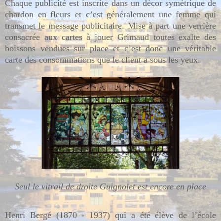
Chaque publicité est inscrite dans un décor symétrique de
chardon en fleurs et c’est généralement une femme qui
transmet le message publicitaire. Mise à part une verrière
consacrée aux cartes à jouer Grimaud toutes exalte des
boissons vendues sur place et c’est donc une véritable
carte des consommations que le client a sous les yeux.
Seul le vitrail de droite Guignolet est encore en place
Henri Bergé (1870 - 1937) qui a été élève de l’école