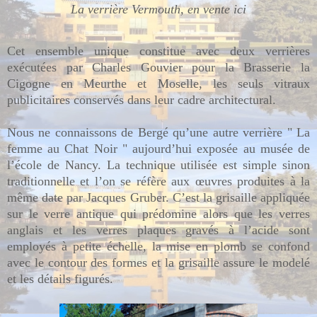
La verrière Vermouth, en vente ici
Cet ensemble unique constitue avec deux verrières
exécutées par Charles Gouvier pour la Brasserie la
Cigogne en Meurthe et Moselle, les seuls vitraux
publicitaires conservés dans leur cadre architectural.
Nous ne connaissons de Bergé qu’une autre verrière " La
femme au Chat Noir " aujourd’hui exposée au musée de
l’école de Nancy. La technique utilisée est simple sinon
traditionnelle et l’on se réfère aux œuvres produites à la
même date par Jacques Gruber. C’est la grisaille appliquée
sur le verre antique qui prédomine alors que les verres
anglais et les verres plaques gravés à l’acide sont
employés à petite échelle, la mise en plomb se confond
avec le contour des formes et la grisaille assure le modelé
et les détails figurés.