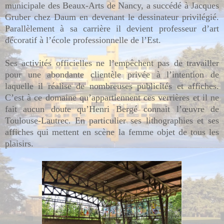
municipale des Beaux-Arts de Nancy, a succédé à Jacques
Gruber chez Daum en devenant le dessinateur privilégié.
Parallèlement à sa carrière il devient professeur d’art
décoratif à l’école professionnelle de l’Est.
Ses activités officielles ne l’empêchent pas de travailler
pour une abondante clientèle privée à l’intention de
laquelle il réalise de nombreuses publicités et affiches.
C’est à ce domaine qu’appartiennent ces verrières et il ne
fait aucun doute qu’Henri Bergé connait l’œuvre de
Toulouse-Lautrec.
En particulier ses lithographies et ses
affiches qui mettent en scène la femme objet de tous les
plaisirs.