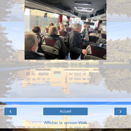
‹
›
Accueil
Afficher la version Web