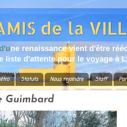
d
'
u
n
e
r
e
n
a
i
s
s
a
n
c
e
v
i
e
n
t
d
'
ê
t
r
e
r
é
é
e
l
i
s
t
e
d
'
a
t
t
e
n
t
e
p
o
u
r
l
e
v
o
y
a
g
e
à
L
étro
Statuts
Nous rejoindre
Staff
Par
ne Guimbard