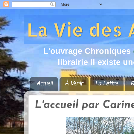
L
'
o
u
v
r
a
g
e
C
h
r
o
n
i
q
u
e
s
l
i
b
r
a
i
r
i
e
I
l
e
x
i
s
t
e
u
n
Accueil
À Venir
La Lettre
R
L'accueil par Cari