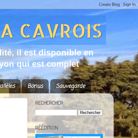
d
i
t
é
,
i
l
e
s
t
d
i
s
p
o
n
i
b
l
e
e
n
y
o
n
q
u
i
e
s
t
c
o
m
p
l
e
t
allèles
Bonus
Sauvegarde
RECHERCHER
RÉÉDITION