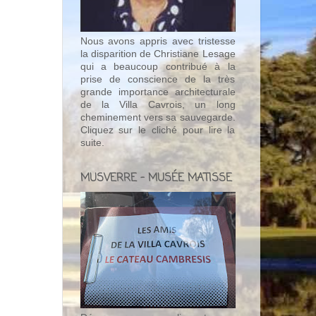
Nous avons appris avec tristesse
la disparition de Christiane Lesage
qui a beaucoup contribué à la
prise de conscience de la très
grande importance architecturale
de la Villa Cavrois, un long
cheminement vers sa sauvegarde.
Cliquez sur le cliché pour lire la
suite.
MUSVERRE - MUSÉE MATISSE