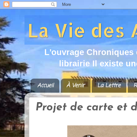
L
'
o
u
v
r
a
g
e
C
h
r
o
n
i
q
u
e
s
l
i
b
r
a
i
r
i
e
I
l
e
x
i
s
t
e
u
n
Accueil
À Venir
La Lettre
R
Projet de carte et 