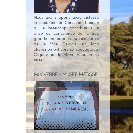
Nous avons appris avec tristesse
la disparition de Christiane Lesage
qui a beaucoup contribué à la
prise de conscience de la très
grande importance architecturale
de la Villa Cavrois, un long
cheminement vers sa sauvegarde.
Cliquez sur le cliché pour lire la
suite.
MUSVERRE - MUSÉE MATISSE