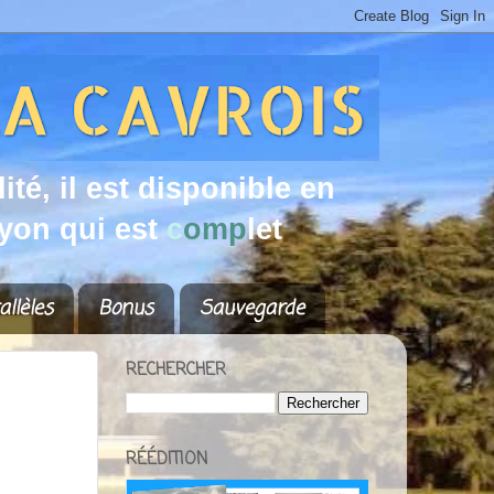
d
i
t
é
,
i
l
e
s
t
d
i
s
p
o
n
i
b
l
e
e
n
y
o
n
q
u
i
e
s
t
c
o
m
p
l
e
t
allèles
Bonus
Sauvegarde
RECHERCHER
RÉÉDITION