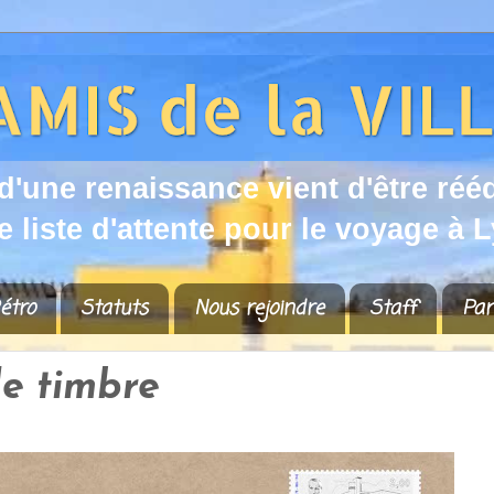
d
'
u
n
e
r
e
n
a
i
s
s
a
n
c
e
v
i
e
n
t
d
'
ê
t
r
e
r
é
é
e
l
i
s
t
e
d
'
a
t
t
e
n
t
e
p
o
u
r
l
e
v
o
y
a
g
e
à
L
étro
Statuts
Nous rejoindre
Staff
Par
de timbre