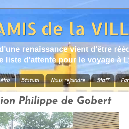
d
'
u
n
e
r
e
n
a
i
s
s
a
n
c
e
v
i
e
n
t
d
'
ê
t
r
e
r
é
é
e
l
i
s
t
e
d
'
a
t
t
e
n
t
e
p
o
u
r
l
e
v
o
y
a
g
e
à
L
étro
Statuts
Nous rejoindre
Staff
Par
tion Philippe de Gobert