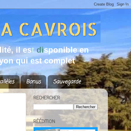
d
i
t
é
,
i
l
e
s
t
d
i
s
p
o
n
i
b
l
e
e
n
y
o
n
q
u
i
e
s
t
c
o
m
p
l
e
t
allèles
Bonus
Sauvegarde
RECHERCHER
RÉÉDITION