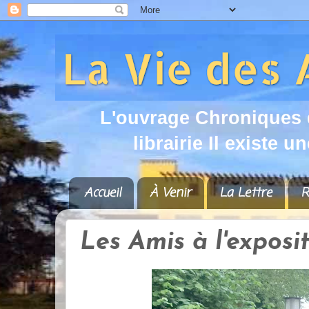
L
'
o
u
v
r
a
g
e
C
h
r
o
n
i
q
u
e
s
l
i
b
r
a
i
r
i
e
I
l
e
x
i
s
t
e
u
n
Accueil
À Venir
La Lettre
R
Les Amis à l'exposi