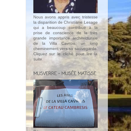
Nous avons appris avec tristesse
la disparition de Christiane Lesage
qui a beaucoup contribué à la
prise de conscience de la très
grande importance architecturale
de la Villa Cavrois, un long
cheminement vers sa sauvegarde.
Cliquez sur le cliché pour lire la
suite.
MUSVERRE - MUSÉE MATISSE