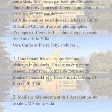
une à deux fois par an par exemple. Sources
photos de provenances différentes, pouvant être
aussi regroupées par thèmes...
La Villa Noailles possède des clichés de Guido
Mocafico Clichés d'artistes photographes
d’époques différentes Les photos en possession
des Amis de la Villa
Vera Cardo et Pierre Joly, archives...

Concernant les visites guidées pour les
visiteurs individuels. Un test va être mené
pendant 3 mois par l’office de tourisme de
Roubaix : tarif 11 et 5 € les 4 mars, 6 Mai, 24
Juin et 26 Août.

Meilleur référencement de l’Association sur
le site CMN de la villa