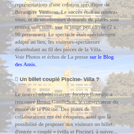
représentations d'une création spécifique de
Bérangère Vantusso. Le succès était au rendez-
vous, et de nombreuses demande de places sont
restées sans suite, vue la jauge peu élevée (2 x
90 personnes). Le spectacle était spécialement
adapté au lieu, les visiteurs-spectateurs
déambulant au fil des pièces de la Villa.
Voir Photos et échos de La presse
sur le Blog
des Amis.

Un billet couplé Piscine- Villa ?
Le nouvel administrateur, Jocelyn Bouraly, a
rencontré Bruno Gaudichon, le conservateur du
musée de la Piscine. Des pistes de
collaborations ont été évoquées, ainsi que la
possibilité de proposer aux visiteurs un billet
d'entrée « couplé » (villa et Piscine). à suivre...