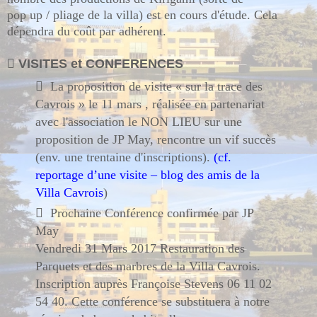
pop up / pliage de la villa) est en cours d'étude. Cela
dépendra du coût par adhérent.

VISITES et CONFERENCES

La proposition de visite « sur la trace des
Cavrois » le 11 mars , réalisée en partenariat
avec l'association le NON LIEU sur une
proposition de JP May, rencontre un vif succès
(env. une trentaine d'inscriptions).
(cf.
reportage d’une visite – blog des amis de la
Villa Cavrois
)

Prochaine Conférence confirmée par JP
May
Vendredi 31 Mars 2017 Restauration des
Parquets et des marbres de la Villa Cavrois.
Inscription auprès Françoise Stevens 06 11 02
54 40. Cette conférence se substituera à notre