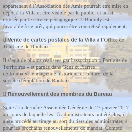
appartenant à l’Association des Amis pourrait être mise en
dépôt à la Villa et être visible par le public, et aussi
utilisée par le service pédagogique. J. Bouraly est
favorable à ce prêt, qui pourra être concrétisé rapidement.

Vente de cartes postales de la Villa
à l’Office de
Tourisme de Roubaix
Il s’agit de photos réalisées par l'association « Portraits de
Territoires » et parues dans Gens et Pierres
de Roubaix, le magazine historique et culturel de la
société d'émulation de Roubaix.

Renouvellement des membres du Bureau
Suite à la dernière Assemblée Générale du 27 janvier 2017
au cours de laquelle les 15 administrateurs ont été élus, il
a été procédé au tirage au sort du tiers des administrateurs
pour les prochains renouvellements de mandat. Compte