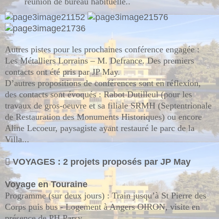
réunion de bureau habituelle..
Autres pistes pour les prochaines conférence engagée :
Les Métalliers Lorrains – M. Defrance. Des premiers
contacts ont été pris par JP May.
D’autres propositions de conférences sont en réflexion,
des contacts sont évoqués : Rabot Dutilleul (pour les
travaux de gros-oeuvre et sa filiale SRMH (Septentrionale
de Restauration des Monuments Historiques) ou encore
Aline Lecoeur, paysagiste ayant restauré le parc de la
Villa...

VOYAGES : 2 projets proposés par JP May
Voyage en Touraine
Programme (sur deux jours) : Train jusqu’à St Pierre des
Corps puis bus - Logement à Angers OIRON, visite en
présence de PH Parsy