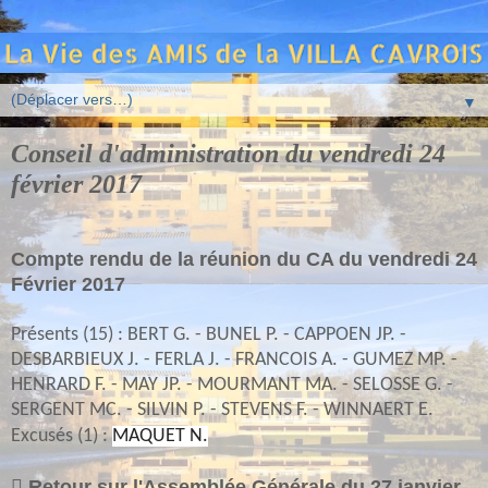
▼
Conseil d'administration du vendredi 24
février 2017
Compte rendu de la réunion du CA du vendredi 24
Février 2017
Présents (15) : BERT G. - BUNEL P. - CAPPOEN JP. -
DESBARBIEUX J. - FERLA J. - FRANCOIS A. - GUMEZ MP. -
HENRARD F. - MAY JP. - MOURMANT MA. - SELOSSE G. -
SERGENT MC. - SILVIN P. - STEVENS F. - WINNAERT E.
Excusés (1) :
MAQUET N.

Retour sur l'Assemblée Générale du 27 janvier