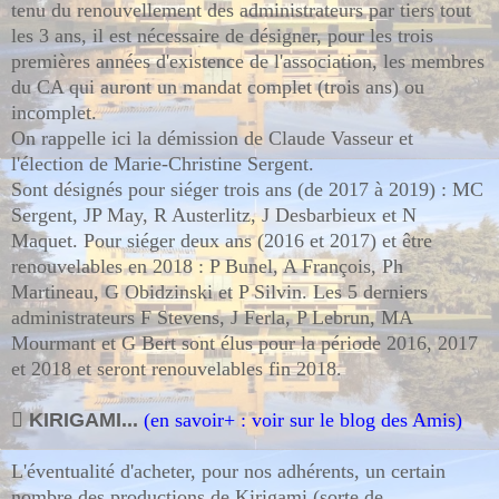
tenu du renouvellement des administrateurs par tiers tout
les 3 ans, il est nécessaire de désigner, pour les trois
premières années d'existence de l'association, les membres
du CA qui auront un mandat complet (trois ans) ou
incomplet.
On rappelle ici la démission de Claude Vasseur et
l'élection de Marie-Christine Sergent.
Sont désignés pour siéger trois ans (de 2017 à 2019) : MC
Sergent, JP May, R Austerlitz, J Desbarbieux et N
Maquet. Pour siéger deux ans (2016 et 2017) et être
renouvelables en 2018 : P Bunel, A François, Ph
Martineau, G Obidzinski et P Silvin. Les 5 derniers
administrateurs F Stevens, J Ferla, P Lebrun, MA
Mourmant et G Bert sont élus pour la période 2016, 2017
et 2018 et seront renouvelables fin 2018.

KIRIGAMI...
(en savoir+ : voir sur le blog des Amis)
L'éventualité d'acheter, pour nos adhérents, un certain
nombre des productions de Kirigami (sorte de