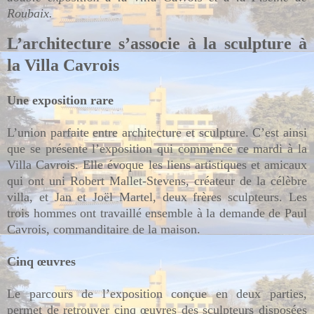
Roubaix.
L’architecture s’associe à la sculpture à
la Villa Cavrois
Une exposition rare
L’union parfaite entre architecture et sculpture. C’est ainsi
que se présente l’exposition qui commence ce mardi à la
Villa Cavrois. Elle évoque les liens artistiques et amicaux
qui ont uni Robert Mallet-Stevens, créateur de la célèbre
villa, et Jan et Joël Martel, deux frères sculpteurs. Les
trois hommes ont travaillé ensemble à la demande de Paul
Cavrois, commanditaire de la maison.
Cinq œuvres
Le parcours de l’exposition conçue en deux parties,
permet de retrouver cinq œuvres des sculpteurs disposées