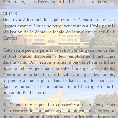
l’architecte, et les frères Jan et Joël Martel, sculpteurs.
CROIX.
Une exposition inédite, qui évoque l’histoire entre ces
artistes avant qu’ils ne se retrouvent réunis à Croix pour la
réalisation de la demeure idéale de leur client et ami Paul
Cavrois.
Cette rétrospective permet de retrouver cinq œuvres de Jan
et Joël Martel disposées à leur emplacement historique
dans la villa. On y retrouve ainsi le bas-relief sur le thème
du sport et des jeux dans la salle à manger des enfants,
l’hermine ou la belette dans la salle à manger des parents,
le pigeon à queue plate dans le hall-salon, le chat assis
dans le fumoir et le médaillon Saint-Christophe dans le
bureau de Paul Cavrois.
À l’étage, une exposition consacrée aux artistes permet
d’en retracer le parcours avec notamment une collection
de mascottes automobiles réalisées par les frères Martel et