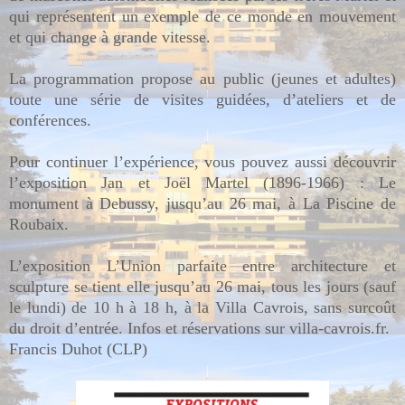
qui représentent un exemple de ce monde en mouvement
et qui change à grande vitesse.
La programmation propose au public (jeunes et adultes)
toute une série de visites guidées, d’ateliers et de
conférences.
Pour continuer l’expérience, vous pouvez aussi découvrir
l’exposition Jan et Joël Martel (1896-1966) : Le
monument à Debussy, jusqu’au 26 mai, à La Piscine de
Roubaix.
L’exposition L’Union parfaite entre architecture et
sculpture se tient elle jusqu’au 26 mai, tous les jours (sauf
le lundi) de 10 h à 18 h, à la Villa Cavrois, sans surcoût
du droit d’entrée. Infos et réservations sur villa-cavrois.fr.
Francis Duhot (CLP)