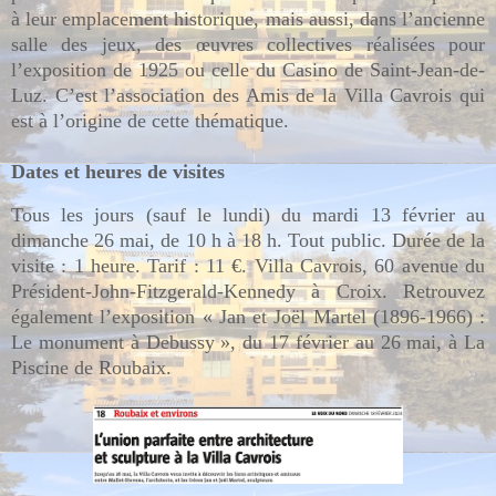
à leur emplacement historique, mais aussi, dans l’ancienne
salle des jeux, des œuvres collectives réalisées pour
l’exposition de 1925 ou celle du Casino de Saint-Jean-de-
Luz. C’est l’association des Amis de la Villa Cavrois qui
est à l’origine de cette thématique.
Dates et heures de visites
Tous les jours (sauf le lundi) du mardi 13 février au
dimanche 26 mai, de 10 h à 18 h. Tout public. Durée de la
visite : 1 heure. Tarif : 11 €. Villa Cavrois, 60 avenue du
Président-John-Fitzgerald-Kennedy à Croix. Retrouvez
également l’exposition « Jan et Joël Martel (1896-1966) :
Le monument à Debussy », du 17 février au 26 mai, à La
Piscine de Roubaix.