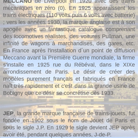
MECCANO
de Liverpool en 1920 avec des trains
mécaniques en zéro (0). En 1925 apparaissent les
trains électriques (110 volts puis 6 volts avec batterie)
; vers les années 1930, la marque anglaise est à son
apogée avec un fantastique catalogue comprenant
des locomotives réalistes, des voitures Pullman, une
infinité de wagons à marchandises, des gares, etc.
En France après l'installation d´un point de diffusion
Meccano avant la Première Guerre mondiale, la firme
s'installe en 1925 rue du Rébéval, dans le XIXe
arrondissement de Paris. Le désir de créer des
modèles purement français et fabriqués en France
naît très rapidement et c'est dans la grande usine de
Bobigny que ce désir se concrétise dès 1933.
JEP
, la grande marque française de trains-jouets, fut
fondée en 1902 sous le nom de Jouet de Paris et
sous le sigle J.P.
En 1929 le sigle devient JEP après
avoir été, pendant quelques années, J-de-P.