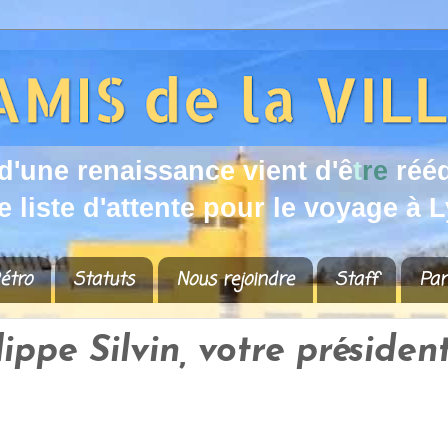
d
'
u
n
e
r
e
n
a
i
s
s
a
n
c
e
v
i
e
n
t
d
'
ê
t
r
e
r
é
é
e
l
i
s
t
e
d
'
a
t
t
e
n
t
e
p
o
u
r
l
e
v
o
y
a
g
e
à
L
étro
Statuts
Nous rejoindre
Staff
Par
ppe Silvin, votre présiden