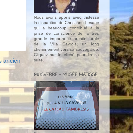
Nous avons appris avec tristesse
la disparition de Christiane Lesage
qui a beaucoup contribué à la
prise de conscience de la très
grande importance architecturale
de la Villa Cavrois, un long
cheminement vers sa sauvegarde.
Cliquez sur le cliché pour lire la
us ancien
suite.
MUSVERRE - MUSÉE MATISSE