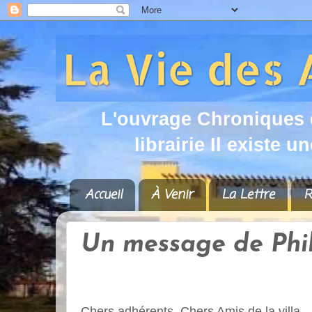
L
'
o
u
v
r
a
g
e
C
h
r
o
n
i
q
u
e
s
l
i
b
r
a
i
r
i
e
I
l
e
x
i
s
t
e
u
n
Accueil
À Venir
La Lettre
R
Un message de Phili
Chers adhérents, Chers Amis de la villa,