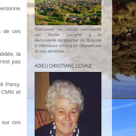
 personne
Retrouvez ce circuit commenté
n de ces
par Xavier Lecigne à la
découverte du quartier de Brigode
à Villeneuve d'Ascq en cliquant sur
la vue aérienne.
lidée, la
n'est pas
ADIEU CHRISTIANE LESAGE
vé Parsy,
le CMN et
 sur ces