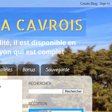
d
i
t
é
,
i
l
e
s
t
d
i
s
p
o
n
i
b
l
e
e
n
y
o
n
q
u
i
e
s
t
c
o
m
p
l
e
t
allèles
Bonus
Sauvegarde
RECHERCHER
t
RÉÉDITION