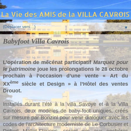
▼
Babyfoot Villa Cavrois
L’opération de mécénat participatif
Marquez pour
le patrimoine
joue les prolongations le 28 octobre
prochain à l’occasion d’une vente « Art du
ème
XX
siècle et Design » à l’Hôtel des ventes
Drouot.
Installés durant l’été à la villa Savoye et à la Villa
Cavrois, deux modèles de baby-foot uniques, créés
sur mesure par Bonzini pour venir dialoguer avec les
codes de l’architecture moderniste de Le Corbusier et
Robert Mallet-Stevens, seront mis aux enchères