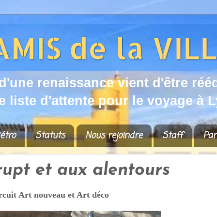
d
'
u
n
e
r
e
n
a
i
s
s
a
n
c
e
v
i
e
n
t
d
'
ê
t
r
e
r
é
é
e
l
i
s
t
e
d
'
a
t
t
e
n
t
e
p
o
u
r
l
e
v
o
y
a
g
e
à
L
étro
Statuts
Nous rejoindre
Staff
Par
rupt et aux alentours
rcuit Art nouveau et Art déco