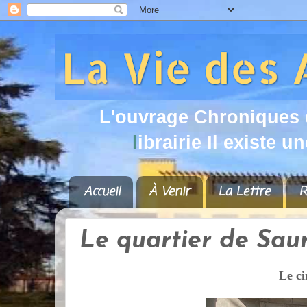
L
'
o
u
v
r
a
g
e
C
h
r
o
n
i
q
u
e
s
l
i
b
r
a
i
r
i
e
I
l
e
x
i
s
t
e
u
n
Accueil
À Venir
La Lettre
R
Le quartier de Sau
Le ci