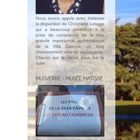
Nous avons appris avec tristesse
la disparition de Christiane Lesage
qui a beaucoup contribué à la
prise de conscience de la très
grande importance architecturale
de la Villa Cavrois, un long
cheminement vers sa sauvegarde.
Cliquez sur le cliché pour lire la
suite.
MUSVERRE - MUSÉE MATISSE