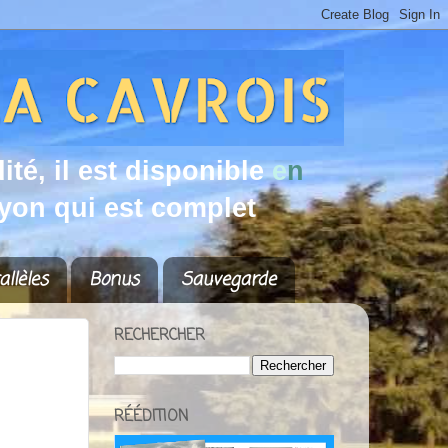
d
i
t
é
,
i
l
e
s
t
d
i
s
p
o
n
i
b
l
e
e
n
y
o
n
q
u
i
e
s
t
c
o
m
p
l
e
t
allèles
Bonus
Sauvegarde
RECHERCHER
RÉÉDITION